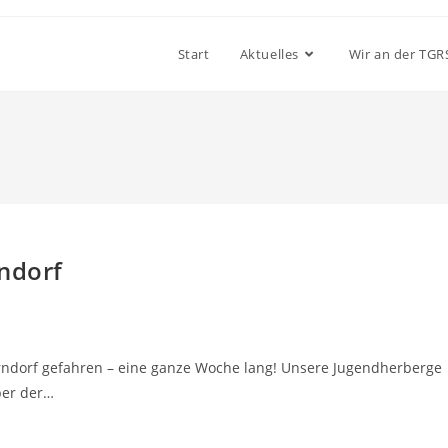
Start
Aktuelles
Wir an der TGR
rndorf
terndorf gefahren – eine ganze Woche lang! Unsere Jugendherberge
ber der…