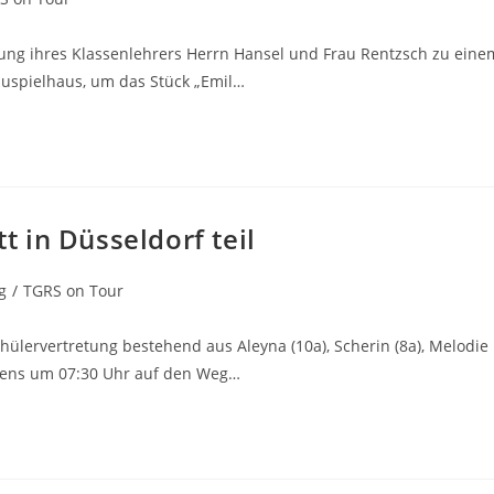
itung ihres Klassenlehrers Herrn Hansel und Frau Rentzsch zu eine
auspielhaus, um das Stück „Emil…
 in Düsseldorf teil
g
/
TGRS on Tour
ülervertretung bestehend aus Aleyna (10a), Scherin (8a), Melodie
rgens um 07:30 Uhr auf den Weg…