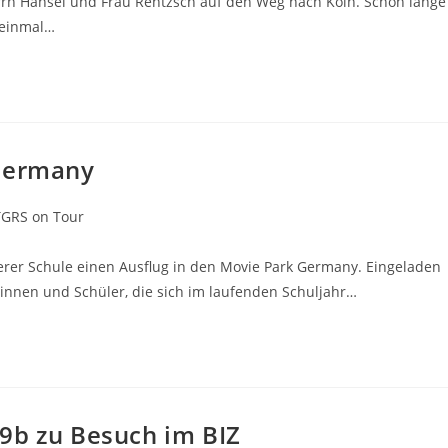
rrn Hansel und Frau Rentzsch auf den Weg nach Köln. Schon lange
 einmal…
 Germany
TGRS on Tour
erer Schule einen Ausflug in den Movie Park Germany. Eingeladen
innen und Schüler, die sich im laufenden Schuljahr…
9b zu Besuch im BIZ