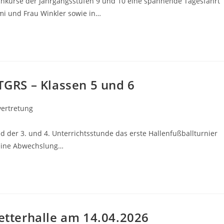
hkurse der Jahrgangsstufen 9 und 10 eine spannende Tagesfahrt
imi und Frau Winkler sowie in…
 TGRS – Klassen 5 und 6
vertretung
 der 3. und 4. Unterrichtsstunde das erste Hallenfußballturnier
r eine Abwechslung…
letterhalle am 14.04.2026