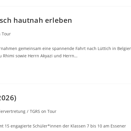
isch hautnah erleben
 Tour
ernahmen gemeinsam eine spannende Fahrt nach Lüttich in Belgien
au Rhimi sowie Herrn Akyazi und Herrn…
2026)
lervertretung
/
TGRS on Tour
t 15 engagierte Schüler*innen der Klassen 7 bis 10 am Essener